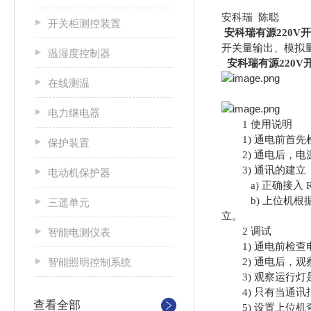
安科瑞 陈聪
开关柜测控装置
安科瑞有源220V
开关量输出、模拟量
温湿度控制器
安科瑞有源220
在线测温
电力继电器
1 使用说明
1) 通电前首先
保护装置
2) 通电后，电源
3) 通讯的建立
电动机保护器
a) 正确接入 R
b) 上位机根据
三遥单元
立。
2 调试
智能电测仪表
1) 通电前检查
智能照明控制系统
2) 通电后，观
3) 观察运行灯
4) 只有当通讯
查看全部
5) 设置上位机