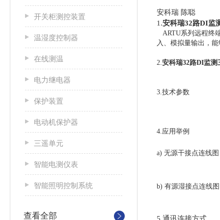
安科瑞 陈聪
开关柜测控装置
1.
安科瑞32路DI
ARTU系列远程终
温湿度控制器
入、模拟量输出，能够
在线测温
2.
安科瑞32路DI监
电力继电器
3.技术参数
保护装置
电动机保护器
4.应用举例
三遥单元
a) 无源干接点连线
智能电测仪表
智能照明控制系统
b) 有源湿接点连线
查看全部
5.通讯连接方式