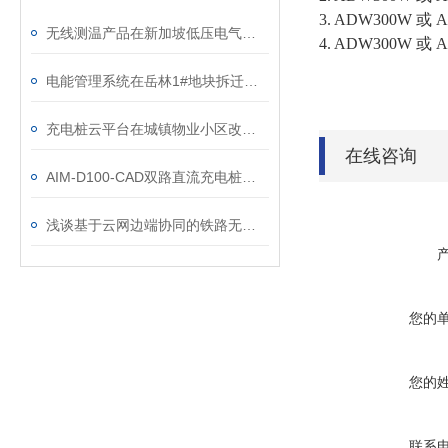
3. ADW300
无线测温产品在新加坡低压电气柜的应用
4. ADW300
电能管理系统在岳林1#地块拆迁安置用房的设计与应用
充电桩云平台在城镇物业小区改造中的应用
在线咨询
AIM-D100-CAD双路直流充电桩绝缘监测仪
浅谈基于云网边端协同的铁路无人值守牵引变电所运维研究与分析
您的
您的
联系