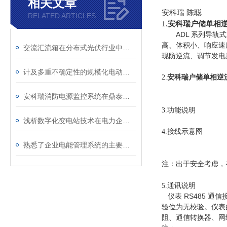
相关文章
安科瑞 陈聪
RELATED ARTICLES
1.
安科瑞户储单相
ADL
系列导轨式
高、体积小、响应速
交流汇流箱在分布式光伏行业中应用
现防逆流、调节发电
计及多重不确定性的规模化电动汽车接入配电网调度方法及解决方案
2.
安科瑞户储单相逆
安科瑞消防电源监控系统在鼎泰小区项目的设计与应用
3.功能说明
浅析数字化变电站技术在电力企业变电所的应用
4.接线示意图
熟悉了企业电能管理系统的主要功能，才能更好地使用它
注：出于安全考虑，
5.通讯说明
仪表
RS485
通信
验位为无校验。
仪表
阻、通信转换器、网