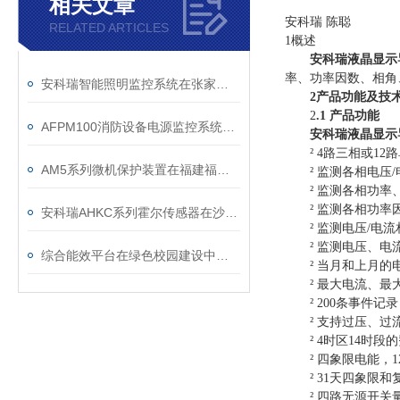
相关文章
安科瑞 陈聪
RELATED ARTICLES
1概述
安科瑞液晶显示
率、功率因数、相角
安科瑞智能照明监控系统在张家港澳洋医院的设计与应用
2
产品功能及技
2
.1 产品功能
AFPM100消防设备电源监控系统在国航重庆分公司维修基地项目中的应用
安科瑞液晶显示
² 4路三相或12
AM5系列微机保护装置在福建福英泰科技有限公司配电工程中的应用
² 监测各相电压/
² 监测各相功率
² 监测各相功率
安科瑞AHKC系列霍尔传感器在沙特某通讯公司的应用
² 监测电压/电流
² 监测电压、电流
综合能效平台在绿色校园建设中的管理效益研究
² 当月和上月的
² 最大电流、最大
² 200条事件记录
² 支持过压、过流
² 4时区14时段
² 四象限电能，1
² 31天四象限和
² 四路无源开关量