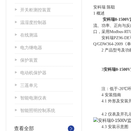
安科瑞 陈聪
开关柜测控装置
1 概述
安科瑞0-150
温湿度控制器
流、功率、正向与反
口，采用Modbus
在线测温
安科瑞PZ96-DE可
Q/GDW364-2
电力继电器
2 产品型号及功
保护装置
3
安科瑞0-150
电动机保护器
三遥单元
注：低于-20℃环
4 安装指南
智能电测仪表
4.1 外形及安装
智能照明控制系统
4.2 仪表及开孔
4.3 安装示意图
查看全部