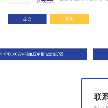
ANHPD100安科瑞低压单相谐波保护器
联
贴心的