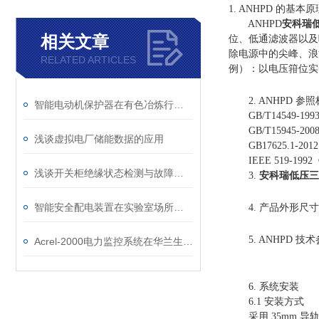
1. ANHPD 的基本
ANHPD
安科瑞
相关文章
位、低通滤波器以及
除电源中的尖峰、浪
RELATED ARTICLES
例）：以电压箝位实
2. ANHPD 参照
智能电动机保护器在有色冶炼行业中的应用分析
GB/T14549-1
GB/T15945-
浅谈虚拟电厂储能数据的应用
GB17625.1-2
IEEE 519-19
浅谈开关柜绝缘状态检测与故障诊断
3.
安科瑞低压三
智能安全配电装置在实验室场所中的应用
4. 产品外形尺寸
5. ANHPD 技术
Acrel-2000电力监控系统在华兰生物二期项目的应用
6. 系统安装
6.1 安装方式
采用 35mm 导