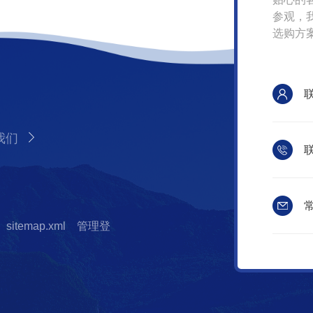
参观，
选购方
我们
联
常
sitemap.xml
管理登