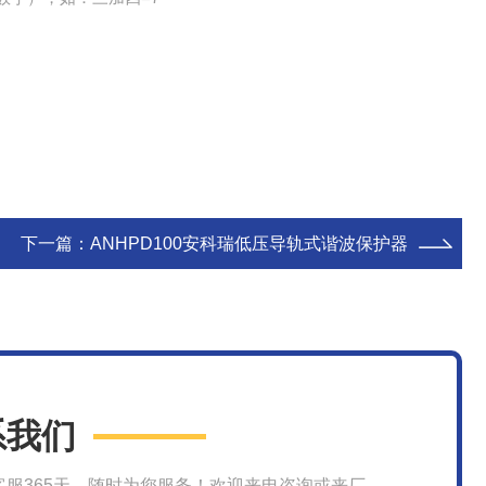
下一篇：
ANHPD100安科瑞低压导轨式谐波保护器
系我们
客服365天，随时为您服务！欢迎来电咨询或来厂