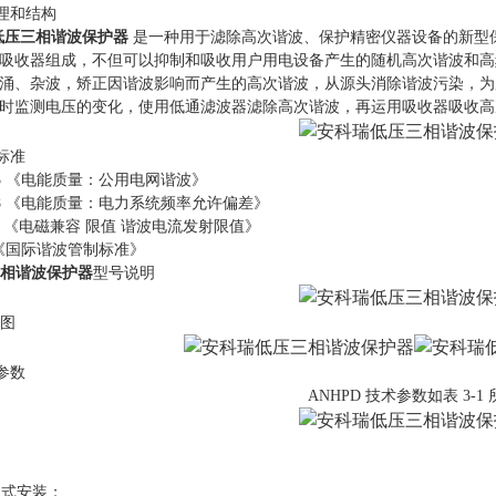
原理和结构
低压三相谐波保护器
是一种用于滤除高次谐波、保护精密仪器设备的新型
吸收器组成，不但可以抑制和吸收用户用电设备产生的随机高次谐波和高
涌、杂波，矫正因谐波影响而产生的高次谐波，从源头消除谐波污染，为用
时监测电压的变化，使用低通滤波器滤除高次谐波，再运用吸收器吸收高
标准
993 《电能质量：公用电网谐波》
2008 《电能质量：电力系统频率允许偏差》
012 《电磁兼容 限值 谐波电流发射限值》
92《国际谐波管制标准》
相谐波保护器
型号说明
图
参数
ANHPD 技术参数如表 3-1
轨式安装；