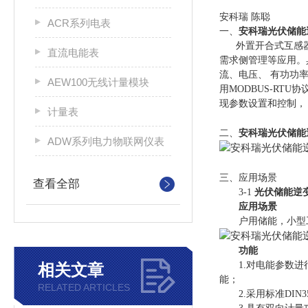
安科瑞 陈聪
ACR系列电表
一、
安科瑞光伏储能
外置开合式互感器的
直流电能表
需求侧管理等应用。
流、电压、 有功功
AEW100无线计量模块
用MODBUS-RT
现参数设置和控制，
计量表
二、
安科瑞光伏储能
ADW系列电力物联网仪表
三、应用场景
查看全部
3-1
光伏储能逆
应用场景
户用储能，小型工
功能
1.对电能参数进行
相关文章
能；
RELATED ARTICLES
2.采用标准DIN