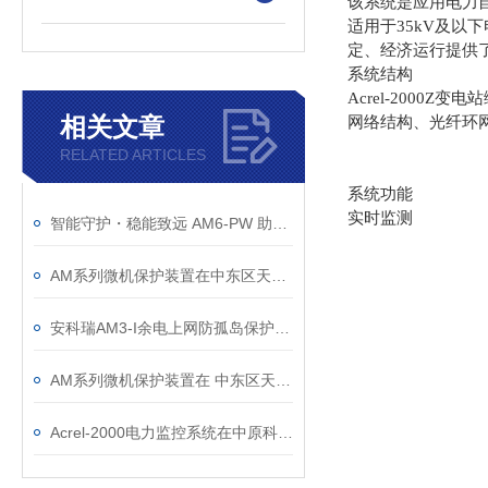
该系统是应用电力
适用于35kV及
定、经济运行提供
系统结构
Acrel-200
相关文章
网络结构、光纤环
RELATED ARTICLES
系统功能
实时监测
智能守护・稳能致远 AM6-PW 助力新能源电力系统安全运行
AM系列微机保护装置在中东区天然气回收站配电工程中的应用
安科瑞AM3-I余电上网防孤岛保护装置
AM系列微机保护装置在 中东区天然气回收站配电工程中的应用
Acrel-2000电力监控系统在中原科技城智慧能源配电工程中的应用