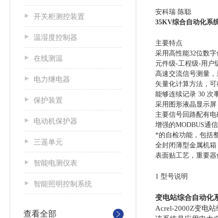
安科瑞 陈聪
开关柜测控装置
35KV综合自动化系
温湿度控制器
主要特点
采用高性能32位数
在线测温
元件级-工程级-用
高速交流信号测量，
电力继电器
矢量化计算方法，可
能够连续记录 30
保护装置
采用图形液晶显示屏（
主要信号回路配有电
电动机保护器
增强的MODBUS
*的自检功能，包括
三遥单元
全封闭薄型金属机箱
表面贴工艺，重要器
智能电测仪表
1 型号说明
智能照明控制系统
变电站综合自动化
Acrel-200
查看全部