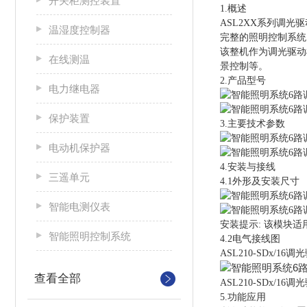
开关柜测控装置
1.概述
ASL2XX系列调
温湿度控制器
完整的照明控制系统
该整机
作为调光驱动
在线测温
景控制等。
2.产品型号
电力继电器
保护装置
3.主要技术参数
电动机保护器
4.安装与接线
三遥单元
4.1外形及安装尺寸
智能电测仪表
安装提示
:
该模块适
智能照明控制系统
4.2电气接线图
ASL210-SDx/16
查看全部
ASL210-SDx/1
5.功能应用