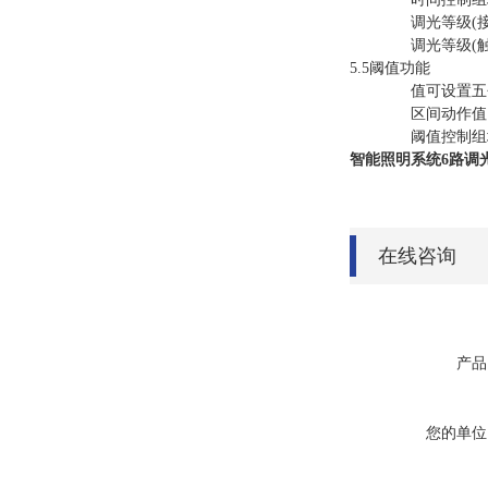
调光等级(
调光等级
(
5.5阈值功能
值可设置五
区间动作值
阈值控制组地
智能照明系统6路调光
在线咨询
产品
您的单位