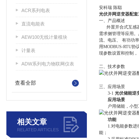
安科瑞 陈聪
ACR系列电表
光伏并网逆变器配套
一、产品概述
直流电能表
外置开合式互感器的
需求侧管理等应用。
AEW100无线计量模块
流、电压、 有功功
用MODBUS-RT
计量表
现参数设置和控制，
ADW系列电力物联网仪表
二、技术参数
查看全部
三、应用场景
3-1
光伏储能逆
应用场景
户用储能，小型工
功能
相关文章
1.对电能参数进行
RELATED ARTICLES
能；