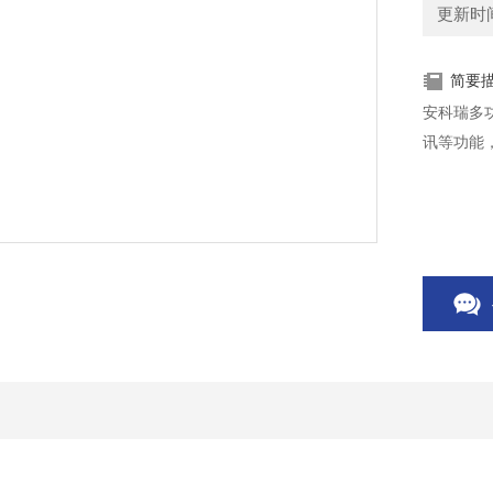
更新时间：
简要
安科瑞多
讯等功能