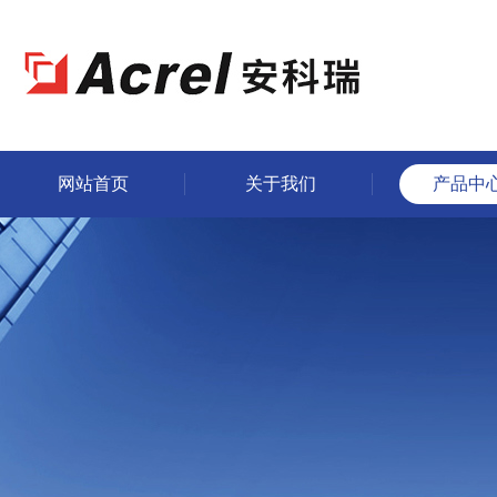
网站首页
关于我们
产品中