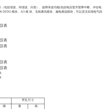
量分析（包括谐波、间谐波、闪变）、故障录波功能(包括电压暂升暂降中断、冲击电
I/DO 模块、AO 模 块、无线通讯模块、漏电测温模块，可以灵活实现电气回