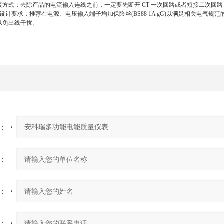
方式；去除产品的电流输入连线之前，一定要先断开 CT 一次回路或者短接二次回路
的设计要求，推荐在电源、电压输入端子增加保险丝(BS88 1A gG)以满足相关电气规
以免出线干扰。
：
：
：
：