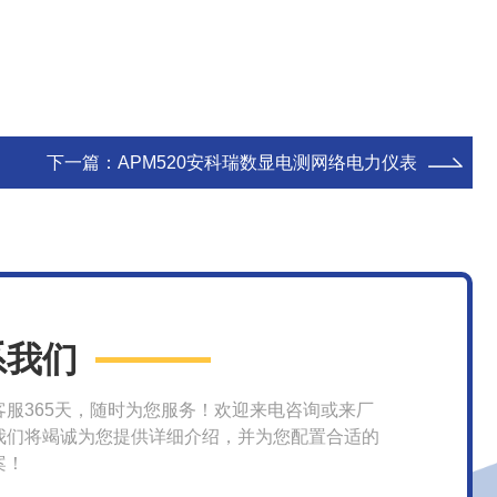
下一篇：
APM520安科瑞数显电测网络电力仪表
系我们
客服365天，随时为您服务！欢迎来电咨询或来厂
我们将竭诚为您提供详细介绍，并为您配置合适的
案！