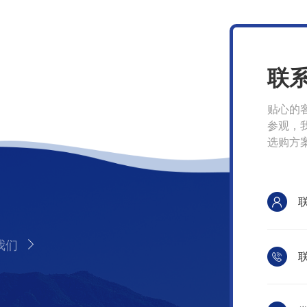
联
贴心的
参观，
选购方
我们
联