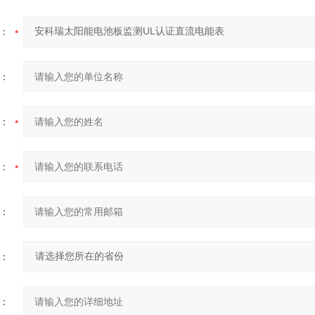
：
：
：
：
：
：
：