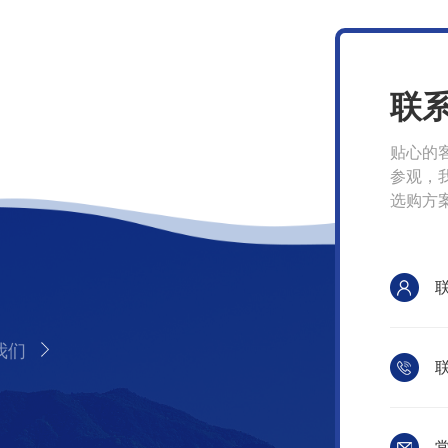
联
贴心的
参观，
选购方
我们
联
常