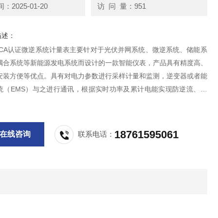
2025-01-20
访 问 量：951
描述：
KCA认证微逆系统计量表主要针对于光伏并网系统、微逆系统、储能系
耦合系统等新能源发电系统而设计的一款智能仪表，产品具有精度高、
安装方便等优点。具有对电力参数进行采样计量和监测，逆变器或者能
统（EMS）与之进行通讯，根据实时功率及累计电能实现防逆流、调
、电池充放电等功能，可双向计量，实现户用分布式光伏能量管理。
18761595061
在线咨询
联系电话：