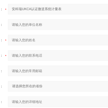
：
：
：
：
：
：
：