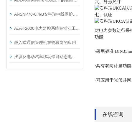
ADL400N电梯储能场景下的智能管理计量表
六、外形尺寸
ANSNP70-0.4/B安科瑞中线保护器：零线过流治理方案
七、认证
Acrel-2000电力监控系统在浙江工商大学的应用
对电力参数进行采
功能
嵌入式通信管理机在物联网的应用
·
采用标准 DIN3
浅谈及电动汽车移动储能动态电价的微电网优化研究及充电桩运营解决方案
·
具有双向计量功能
·
可应用于光伏并网
在线咨询