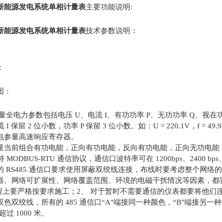
证新能源发电系统单相计量表
主要功能说明:
技术参数说明：
证新能源发电系统单相计量表
：
图：
全电力参数包括电压 U、电流 I、有功功率 P、无功功率 Q、视在功率
 保留 2 位小数，功率 P 保留 3 位小数。如：U = 220.1V，f = 49.98Hz, 
电参量高速响应寄存器。
量当前组合有功电能，正向有功电能，反向有功电能，正向无功电能
 MODBUS-RTU 通信协议，通信口波特率可在 1200bps、2400 bps、480
的 RS485 通信口要求使用屏蔽双绞线连接，布线时要考虑整个网
器、网络可扩展性、网络覆盖范围、环境的电磁干扰情况等因素，都
上要严格按要求施工；2、 对于暂时不需要通信的仪表都要将他们连接到 R
色双绞线，所有的 485 通信口“A"端接同一种颜色，“B"端接另一种
过 1000 米。