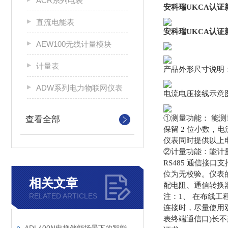
ACR系列电表
安科瑞UKCA认
直流电能表
安科瑞UKCA认
AEW100无线计量模块
计量表
产品外形尺寸说明
ADW系列电力物联网仪表
电流电压接线示意
①测量功能： 能测量
查看全部
保留 2 位小数，电流 I
仪表同时提供以上
②计量功能：能计
RS485 通信接口支持
位为无校验。仪表
相关文章
配电阻、通信转换
RELATED ARTICLES
注：1、 在布线工程
连接时，尽量使用双
表终端通信口)长不超