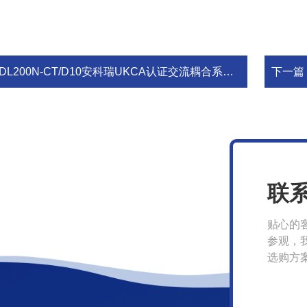
DL200N-CT/D10安科瑞UKCA认证交流耦合系统单相计量表
下一篇
联
贴心的
参观，
选购方