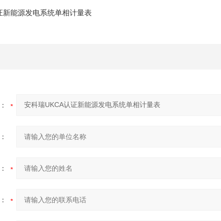
：
：
：
：