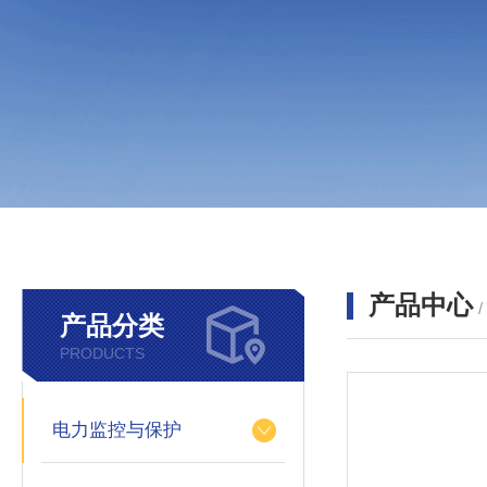
产品中心
产品分类
PRODUCTS
电力监控与保护