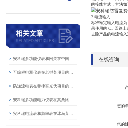
的接线方式，方法如
2 电流输入
标准额定输入电流为 
果使用的 CT 回路
相关文章
去除产品的电流输入
RELATED ARTICLES
安科瑞多功能仪表和网关在中国香港某项目的应用
在线咨询
可编程电测仪表在老挝某项目的应用
防逆流电表在菲律宾光伏项目的应用
安科瑞多功能电力仪表在莫桑比克某农场的应用
您的
安科瑞电流表和频率表在冰岛某木制品工厂的的应用
您的