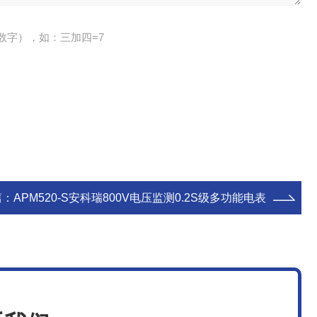
数字），如：三加四=7
篇：
APM520-S安科瑞800V电压监测0.2S级多功能电表