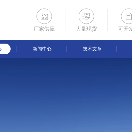
厂家供应
大量现货
可开
心
新闻中心
技术文章