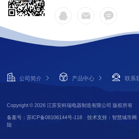
公司简介
产品中心
联系
Copyright © 2026 江苏安科瑞电器制造有限公司 版权所有
备案号：苏ICP备08106144号-118
技术支持：智慧城市网
陆