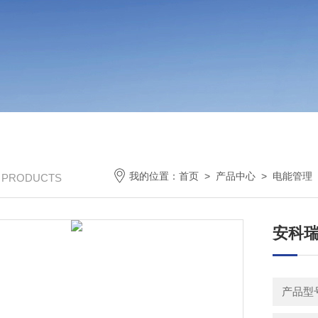
我的位置：
首页
>
产品中心
>
电能管理
/ PRODUCTS
安科瑞
产品型号