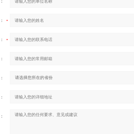
：
：
：
：
：
：
：