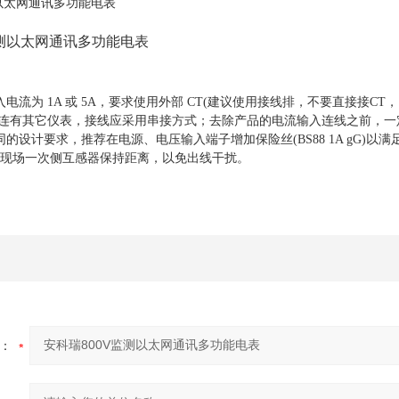
输入电流为 1A 或 5A，要求使用外部 CT(建议使用接线排，不要直接
路上连有其它仪表，接线应采用串接方式；去除产品的电流输入连线之前，一
不同的设计要求，推荐在电源、电压输入端子增加保险丝(BS88 1A gG)
应与现场一次侧互感器保持距离，以免出线干扰。
：