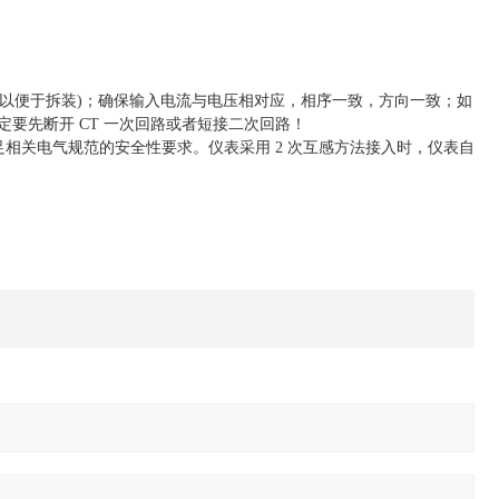
接CT，以便于拆装)；确保输入电流与电压相对应，相序一致，方向一致；如
定要先断开 CT 一次回路或者短接二次回路！
以满足相关电气规范的安全性要求。仪表采用 2 次互感方法接入时，仪表自