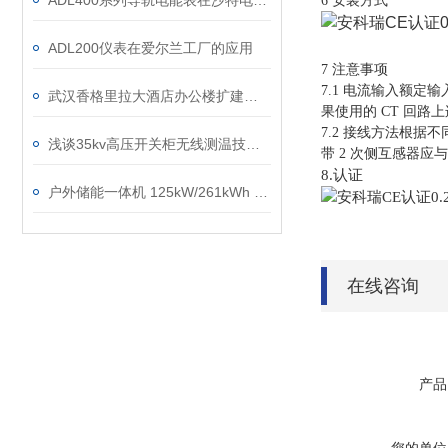
ADL400系列导轨电能表在沙特电力物联网平台中的应用
6 安装方式
ADL200仪表在爱尔兰工厂的应用
7 注意事项
7.1 电流输入额定
武汉香格里拉大酒店办公楼扩建工程（二期）项目 能耗管理系统的设计与应用
果使用的 CT 回
7.2 接线方法根据
浅谈35kv高压开关柜无线测温技术的应用
带 2 次侧互感器
8.认证
户外储能一体机 125kW/261kWh 液冷户外储能一体柜
在线咨询
产品