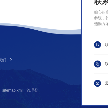
联
贴心的
参观，
选购方
我们
联
常
sitemap.xml
管理登