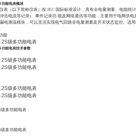
级多功能电表
概述
电力仪表（以下简称仪表）按 IEC 国际标准设计，具有全电量测量、电能
冲击电流等记录)、事件记录功 能及网络通讯等功能，主要用于电网供电质量
漏电测温模块，可以灵活实现电气回路全电量测量及开关状态监控。适用
功能
级多功能电表
技术参数