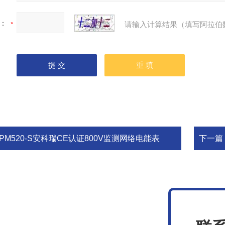
：
请输入计算结果（填写阿拉伯
PM520-S安科瑞CE认证800V监测网络电能表
下一篇