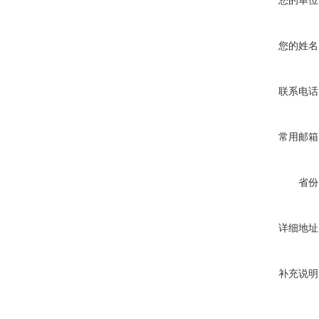
您的单位
您的姓名
联系电话
常用邮箱
省份
详细地址
补充说明