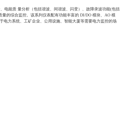
统计、电能质 量分析（包括谐波、间谐波、闪变）、故障录波功能(包括
的综合监控。该系列仪表配有功能丰富的 DI/DO 模块、AO 模
于电力系统、工矿企业、公用设施、智能大厦等需要电力监控的场