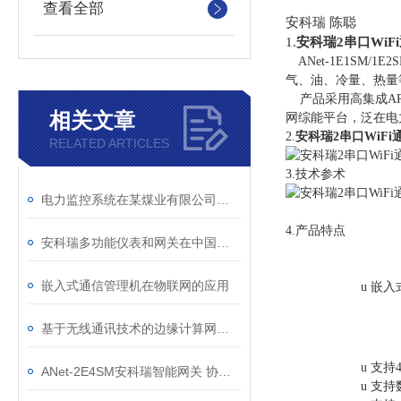
查看全部
安科瑞 陈聪
1.
安科瑞2串口WiF
ANet-1E1SM
气、油、冷量、热量
产品采用高集成AR
相关文章
网综能平台，泛在电
2.
安科瑞2串口WiFi
RELATED ARTICLES
3.技术参术
电力监控系统在某煤业有限公司城郊煤矿地面6kV变电所项目的应用
4.产品特点
安科瑞多功能仪表和网关在中国香港某项目的应用
嵌入式通信管理机在物联网的应用
u
嵌入
基于无线通讯技术的边缘计算网关及其在电网中的应用
u
支持
ANet-2E4SM安科瑞智能网关 协议转换指令下达
u
支持