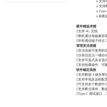
u
支持
u
支持
u
Typ
u
标配
硬件精益求精

支持 4G 无线

整机通过电磁兼容

所有通信端子经过 2
管理灵活便捷

灵活高效可复用的

仪表信息点一键自

支持可选式及全选

支持批量操作、可
软件稳定高效

支持数据 4 级告

支持本地及远程配

可支持多个数据中

支持断点续传、数据 

Type-C 调试接口