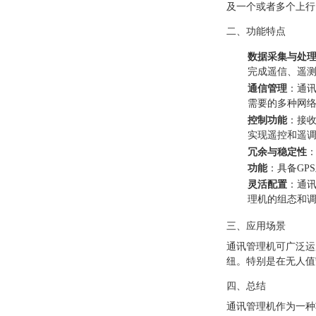
及一个或者多个上行
二、功能特点
数据采集与处
完成遥信、遥
通信管理
：通讯
需要的多种网络结
控制功能
：接
实现遥控和遥
冗余与稳定性
功能
：具备GP
灵活配置
：通讯
理机的组态和
三、应用场景
通讯管理机可广泛运
纽。特别是在无人值
四、总结
通讯管理机作为一种