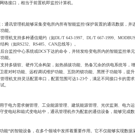
网络接口，相当于前置机即监控计算机。
理
：通讯管理机能够采集变电所内所有智能监控/保护装置的通讯数据，并
测功能。
管理机支持多种通信规约（如DL/T 643-1997、DL/T 667-199
构（如RS232、RS485、CAN总线等）。
收后台监控中心系统或DCS下达的命令，并转发给变电所内的智能监控单
调功能。
：支持多级软、硬件冗余构架，如热插拔功能、热备冗余的供电系统等，
S卫星对时功能、远程调试维护功能、五防闭锁功能、黑匣子功能等，提
管理机支持灵活配置串口，配置范围可达1-23个，满足不同接口卡的需
调试。
用于电力需求侧管理、工业能源管理、建筑能源管理、光伏监测、电力运
守变电站和箱式变电站中，通讯管理机作为配套的通信设备，能够完成数
功能*的智能设备，在多个领域中发挥着重要作用。它不仅能够实现数据