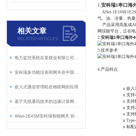
1.
安科瑞1串口海外
ANet-1E1S
气、油、冷量、热量
产品采用高集成AR
相关文章
网综能平台，泛在电
安科瑞1串口海外4
2.
RELATED ARTICLES
3.技术参术
电力监控系统在某煤业有限公司城郊煤矿地面6kV变电所项目的应用
4.产品特点
安科瑞多功能仪表和网关在中国香港某项目的应用
嵌入式通信管理机在物联网的应用
u
嵌入
u
支持
基于无线通讯技术的边缘计算网关及其在电网中的应用
u
支持
u
支持
u
支持
ANet-2E4SM安科瑞智能网关 协议转换指令下达
u
Ty
u
标配