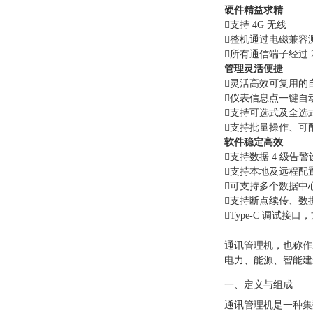
硬件精益求精

支持 4G 无线

整机通过电磁兼容

所有通信端子经过 
管理灵活便捷

灵活高效可复用的

仪表信息点一键自

支持可选式及全选

支持批量操作、可
软件稳定高效

支持数据 4 级告

支持本地及远程配

可支持多个数据中

支持断点续传、数据 

Type-C 调试接口
通讯管理机，也称作D
电力、能源、智能建
一、定义与组成
通讯管理机是一种集