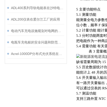
ADL400系列导轨电能表在沙特电力物联网平台中的应用
5 主要功能特点
5.1 测量功能
ADL200仪表在爱尔兰工厂的应用
能测量全电力参数包括
位小数，频率 F 保留 2
5.2 计量功能 
电动汽车充电设施规划对电网的影响研究及解决方案
5.3 分时功能两套
把电能作为一种商
电瓶车充电桩的安全问题和防范措施是什么？
5.4 需量功能 有
表 3 需量概
Acrel-1000DP分布式光伏系统在某重工企业18MW分布式光伏中应用
缺省需量周期为 1
5.5 历史数据统计
能统计上 48 月
5.6 开关量输入输
有一路开关量输出
可以通过仪表的 RS
5.7 测温功能
支持三路外置 NTC