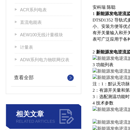
安科瑞 陈聪
ACR系列电表
1
新能源发电逆流
DTSD1352 
直流电能表
小、安装方便等优点
有开关量输入和开关量
AEW100无线计量模块
表可广泛应用于各种
计量表
2
新能源发电逆流
ADW系列电力物联网仪表
3 功能列表
查看全部
注：1：默认无功
2：有源开关量和
3：选配测温功能时
4 技术参数
相关文章
RELATED ARTICLES