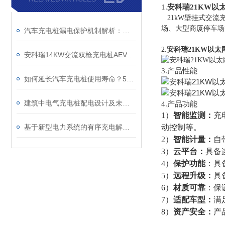
1.
安科瑞21KW以
21kW壁挂式交流
场、大型商厦停车场
汽车充电桩漏电保护机制解析：剩余电流动作值与绝缘监测的协同防护
2.
安科瑞21KW以
安科瑞14KW交流双枪充电桩AEV200-AC014S-LCD/GA
3.产品性能
如何延长汽车充电桩使用寿命？5个关键保养步骤
建筑中电气充电桩配电设计及未来发展思考
4.产品功能
1）
智能监测：
充
基于新型电力系统的有序充电解决方案
动控制等。
2）
智能计量：
自
3）
云平台：
具备
4）
保护功能
：具
5）
远程升级：
具
6）
材质可靠
：保
7）
适配车型：
满
8）
资产安全：
产