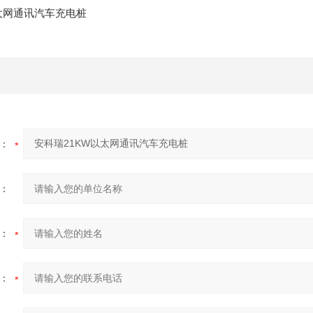
：
：
：
：