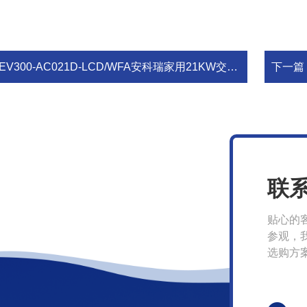
EV300-AC021D-LCD/WFA安科瑞家用21KW交流汽车充电桩
下一篇
联
贴心的
参观，
选购方