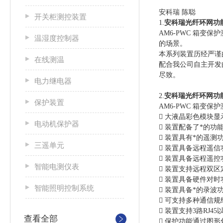
安科瑞 陈聪
开关柜测控装置
1.
安科瑞光纤环网功
AM6-PWC 箱
温湿度控制器
的场景。
本系列装置历经严谨
在线测温
配合我公司自主开发的
尽致。
电力继电器
2.
安科瑞光纤环网功
保护装置
AM6-PWC 箱
 大液晶彩色模块
电动机保护器
 装置配备了*的
 装置具有*的遥测功
三遥单元
 装置具备远程遥
 装置具备远程遥
智能电测仪表
 装置支持远程双
 装置具备硬件对
智能照明控制系统
 装置具备*的录
 可支持多种通信规约
 装置支持3路RJ4
查看全部
 保护功能通过图