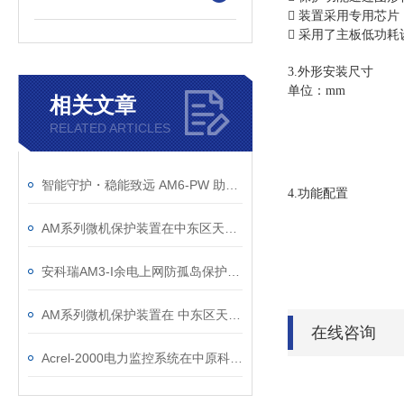
 装置采用专用芯
 采用了主板低功
3.外形安装尺寸
单位：mm
相关文章
RELATED ARTICLES
智能守护・稳能致远 AM6-PW 助力新能源电力系统安全运行
4.功能配置
AM系列微机保护装置在中东区天然气回收站配电工程中的应用
安科瑞AM3-I余电上网防孤岛保护装置
AM系列微机保护装置在 中东区天然气回收站配电工程中的应用
在线咨询
Acrel-2000电力监控系统在中原科技城智慧能源配电工程中的应用