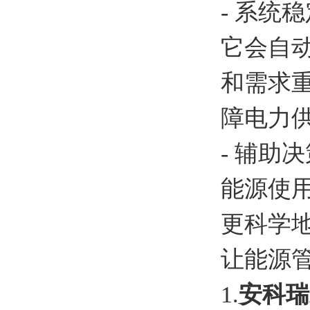
- 系
它会自
和需求
障电力
- 辅
能源使
更科学
让能源
1.
安科瑞