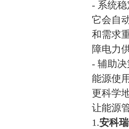
- 系
它会自
和需求
障电力
- 辅
能源使
更科学
让能源
1.
安科瑞