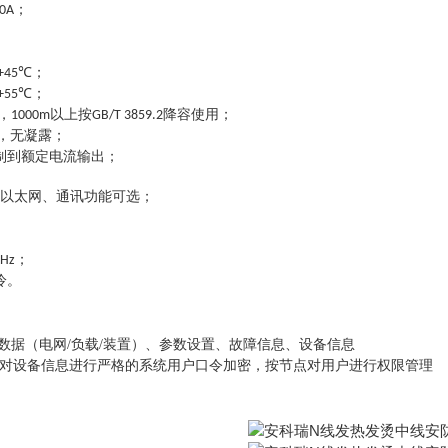
；
00A
℃；
+45
℃；
+55
，
以上按
降容使用；
1000m
GB/T 3859.2
，无凝露；
制到额定电流输出；
以太网、通讯功能可选；
；
KHz
冷。
行数据（电网/负载/装置）、参数设置、故障信息、设备信息
对设备信息进行严格的系统用户口令加密，按节点对用户进行权限管理