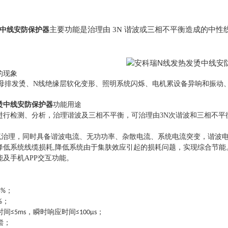
主要功能是治理由 3N 谐波或三相不平衡造成的中性
烫中线安防保护器
的现象
母排发烫、N线绝缘层软化变形、照明系统闪烁、电机累设备异响和振动
烫中线安防保护器
功能用途
进行检测、分析，治理谐波及三相不平衡，可治理由3N次谐波和三相不平
流治理，同时具备谐波电流、无功功率、杂散电流、系统电流突变，谐波电
降低系统线缆损耗,降低系统由于集肤效应引起的损耗问题，实现综合节
能及手机APP交互功能。
；
5%
；
%
时间
，瞬时响应时间
；
≤5ms
≤100μs
偿；