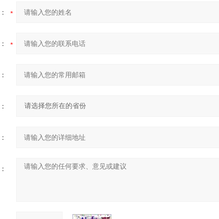
：
：
：
：
：
：