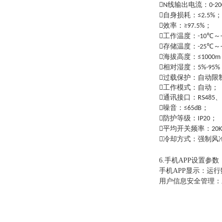

线输出电流：
N
0-2

自身损耗：
；
≤2.5%

效率：
；
≥97.5%

工作温度：
℃～
-10

存储温度：
℃～
-25

海拔高度：
≤1000m

相对湿度：
5%-95%

过载保护：自动限

工作模式：自动；

通讯接口：
、
RS485

噪音：
；
≤65dB

防护等级：
；
IP20

平均开关频率：
20

冷却方式：强制风
6.手机APP设置参数
手机APP显示：运
用户信息安全管理：