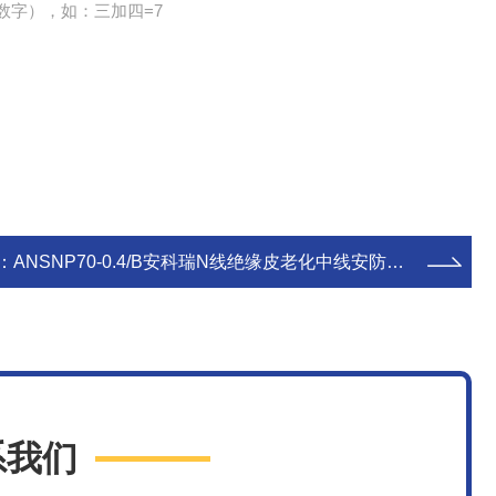
数字），如：三加四=7
：
ANSNP70-0.4/B安科瑞N线绝缘皮老化中线安防保护器
系我们