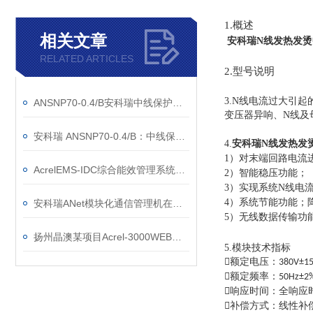
1.概述
相关文章
安科瑞N线发热发
RELATED ARTICLES
2.型号说明
3.N线电流过大引起
ANSNP70-0.4/B安科瑞中线保护器：零线过流治理方案
变压器异响、N线及
安科瑞 ANSNP70-0.4/B：中线保护，守护用电安全
4.
安科瑞N线发热发
1）对末端回路电流
AcrelEMS-IDC综合能效管理系统在某数据中心的应用
2）智能稳压功能；
3）实现系统N线电
4）系统节能功能；
安科瑞ANet模块化通信管理机在北京冬奥会项目的应用
5）无线数据传输功
扬州晶澳某项目Acrel-3000WEB电能管理系统的设计及应用
5.模块技术指标

额定电压：
380V±1

额定频率：
50Hz±2

响应时间：
全响应

补偿方式：线性补