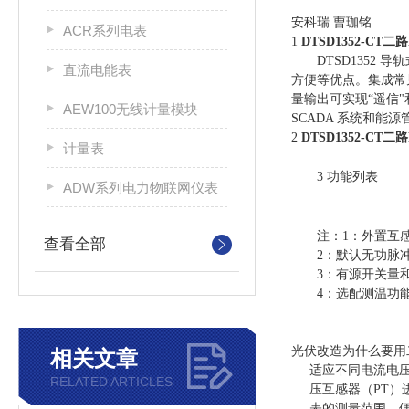
安科瑞 曹珈铭
ACR系列电表
1
DTSD1352-CT
DTSD1352 
直流电能表
方便等优点。集成常
量输出可实现“遥信"和
AEW100无线计量模块
SCADA 系统和
2
DTSD1352-CT
计量表
3 功能列表
ADW系列电力物联网仪表
注：1：外置互感
查看全部
2：默认无功脉冲
3：有源开关量和
4：选配测温功能时
光伏改造为什么要用
相关文章
适应不同电流电
RELATED ARTICLES
压互感器（PT）
表的测量范围，