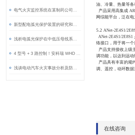
油、冷量、热量等各
电气火灾监控系统在某制药公司项目的应用
产品采用高集成 A
网综能平台，泛在电
新型配电弧光保护装置的研究和应用探讨
5.2
ANet-2E4S1/2E8
ANet-2E4S1
浅析电弧光保护在中低压母线系统中的应用方案
络接口，用于将一个
产品支持接收上级主
4 型号 + 3 路控制！安科瑞 WHD 控制器：适配电力设备，温湿度智能调控
调功能，以达到远动
产品具有丰富的规
浅谈电动汽车火灾事故分析及防控对策探究
调、遥控，动环数据
在线咨询