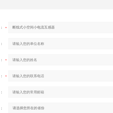
：
：
：
：
：
：