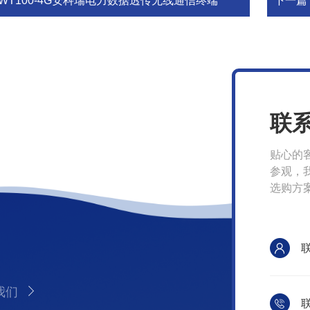
AWT100-4G安科瑞电力数据透传无线通信终端
下一篇
联
贴心的
参观，
选购方
我们
联