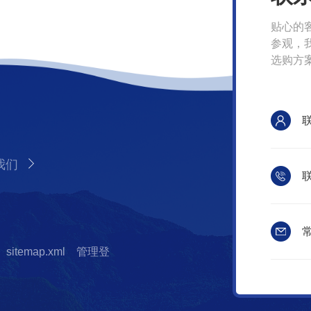
贴心的
参观，
选购方
我们
联
常
sitemap.xml
管理登