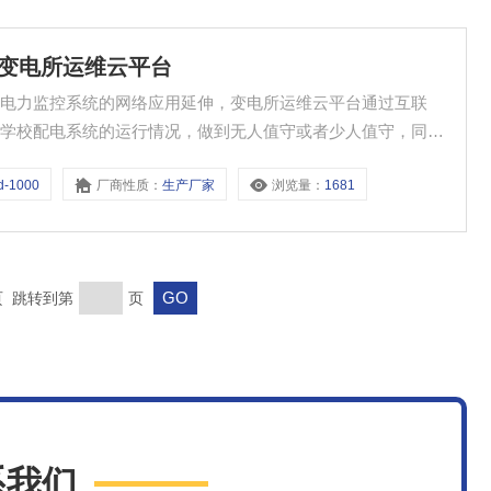
业中心变电所运维云平台
是电力监控系统的网络应用延伸，变电所运维云平台通过互联
解学校配电系统的运行情况，做到无人值守或者少人值守，同时
并可以通过APP下发派工任务，闭环消缺流程，及时排除隐
d-1000
厂商性质：
生产厂家
浏览量：
1681
末页 跳转到第
页
系我们