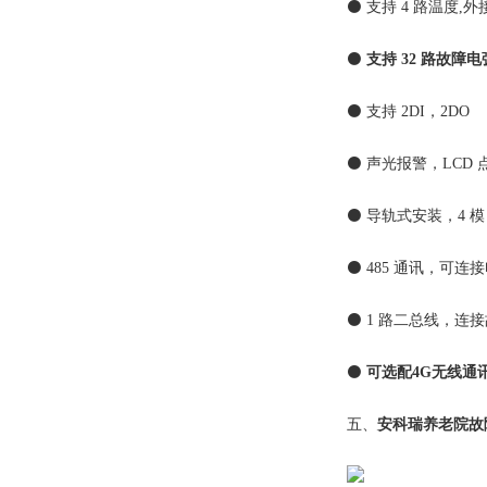
⚫ 支持 4 路温度,
⚫
支持 32 路故障
⚫ 支持 2DI，2DO
⚫ 声光报警，LCD
⚫ 导轨式安装，4 模
⚫ 485 通讯，可连
⚫ 1 路二总线，连
⚫
可选配4G无线通
五、
安科瑞养老院故