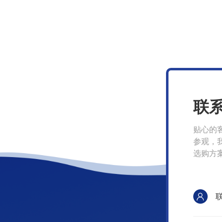
联
贴心的
参观，
选购方