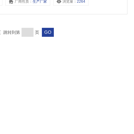
厂商性质：
生产厂家
浏览量：
2264
末页 跳转到第
页