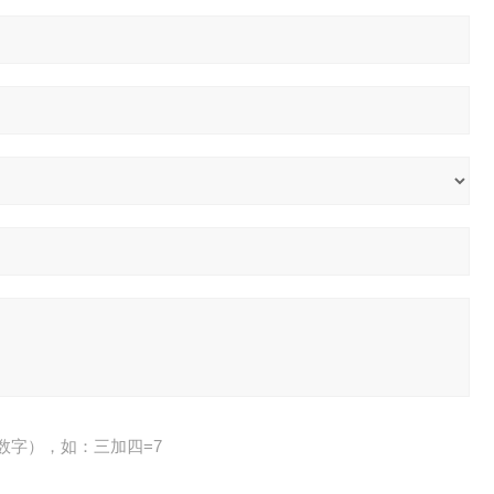
数字），如：三加四=7