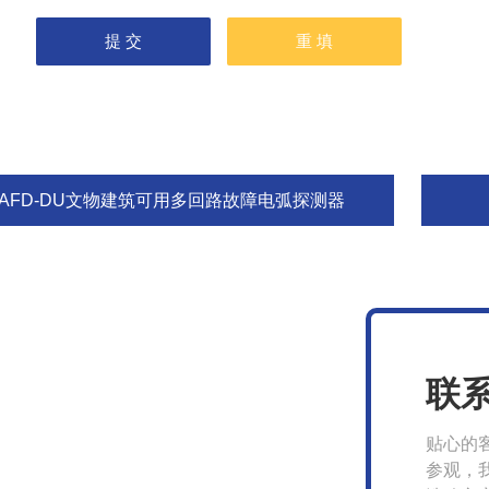
AAFD-DU文物建筑可用多回路故障电弧探测器
联
贴心的
参观，