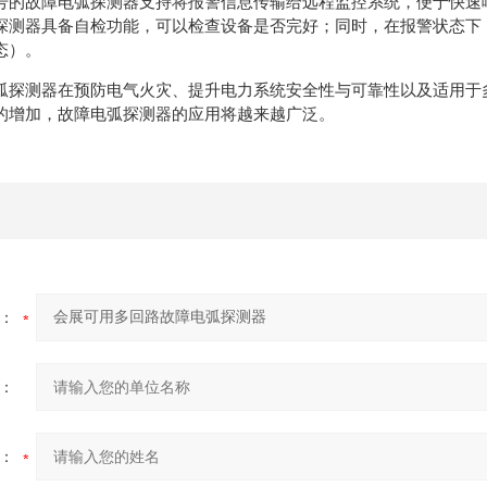
号的故障电弧探测器支持将报警信息传输给远程监控系统，便于快速
探测器具备自检功能，可以检查设备是否完好；同时，在报警状态下
态）。
弧探测器在预防电气火灾、提升电力系统安全性与可靠性以及适用于
的增加，故障电弧探测器的应用将越来越广泛。
：
：
：