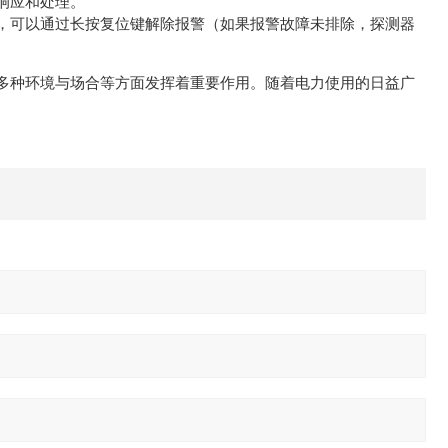
响应和处理。
，可以通过长按复位键解除报警（如果报警故障未排除，探测器
多种环境与场合等方面发挥着重要作用。随着电力使用的日益广