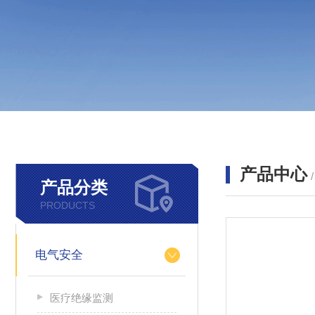
产品中心
产品分类
PRODUCTS
电气安全
医疗绝缘监测