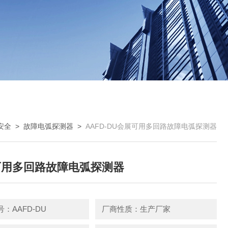
安全
>
故障电弧探测器
>
AAFD-DU会展可用多回路故障电弧探测器
可用多回路故障电弧探测器
：AAFD-DU
厂商性质：生产厂家