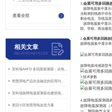
工业绝缘用监测装置
1.
会展可用多回路
故障电弧集中显示
当检测到线路中存在
查看全部
剩余电流、导线温度
故障电弧集中显示
院、学校、商业建筑
2.
会展可用多回路故
故障电弧集中显示单
相关文章
RELATED ARTICLES
故障电弧传感器型号
安科瑞AAFD 多回路探测器：从电弧识别到预警，安全一步到位
3.技术参数
智慧用电产品在金融业的应用与分析
安科瑞故障电弧探测器在建筑电气的设计与应用
4.故障电弧探测器
老旧小区智慧用电改造方案
故障电弧探测器（AFC
一、预防电气火灾