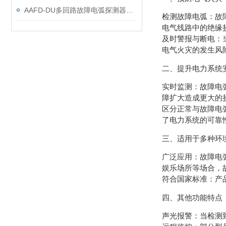
AAFD-DU多回路故障电弧探测器在某医院项目上的应用
检测故障电弧：故
电气线路中的绝缘
及时警报与断电：
电气火灾的发生风
二、提升电力系统
实时监测：故障电
障扩大造成更大的
区分正常与故障电
了电力系统的可靠
三、适用于多种环
广泛应用：故障电
娱乐场所等场合，
符合国家标准：产品
四、其他功能特点
声光报警：当检测