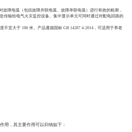
对故障电弧（包括故障并联电弧、故障串联电弧）进行有效的检测，
息传输给电气火灾监控设备。集中显示单元可同时通过对
配电回路的
长度不宜大于
100
米。产品遵循国标
GB 14287.4-2014
，可适用于养老
着至关重要的作用，其主要作用可以归纳如下：