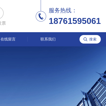
服务热线：
18761595061
发票
在线留言
联系我们