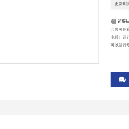
更新时间：
简要
会展可用
电弧）进
可以进行