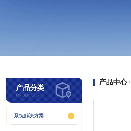
产品中心
产品分类
PRODUCTS
系统解决方案