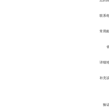
您的
联系
常用
详细
补充
验