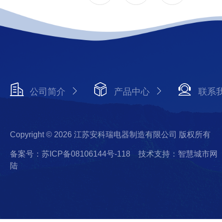
公司简介
产品中心
联系
Copyright © 2026 江苏安科瑞电器制造有限公司 版权所有
备案号：苏ICP备08106144号-118
技术支持：智慧城市网
陆