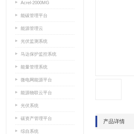
Acrel-2000MG
能碳管理平台
能源管理云
光伏监测系统
马达保护监控系统
能量管理系统
微电网能源平台
能源物联云平台
光伏系统
碳资产管理平台
产品详情
综自系统