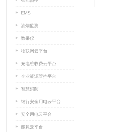
智能照明
EMS
油烟监测
数采仪
物联网云平台
充电桩收费云平台
企业能源管控平台
智慧消防
银行安全用电云平台
安全用电云平台
能耗云平台