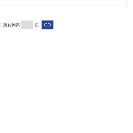
末页 跳转到第
页