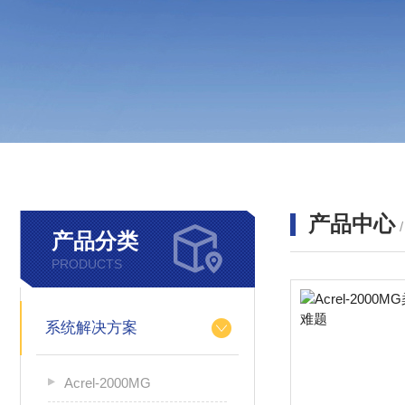
产品中心
产品分类
PRODUCTS
系统解决方案
Acrel-2000MG