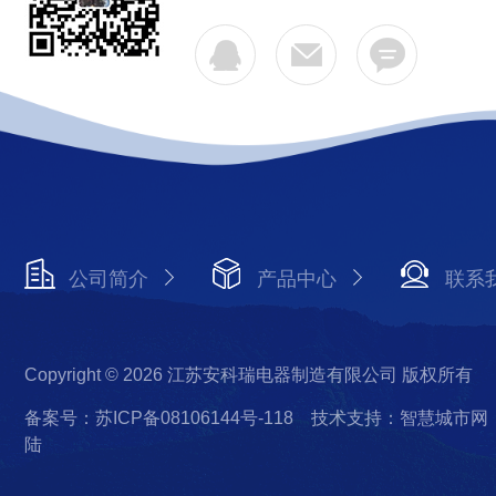
公司简介
产品中心
联系
Copyright © 2026 江苏安科瑞电器制造有限公司 版权所有
备案号：苏ICP备08106144号-118
技术支持：智慧城市网
陆