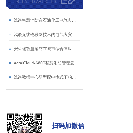
RELATED ARTICLES
浅谈智慧消防在石油化工电气火灾监控系统的应用
浅谈无线物联网技术的电气火灾监控系统设计
安科瑞智慧消防在城市综合体应急安全中的应用
AcrelCloud-6800智慧消防管理云平台在某中学的应用
浅谈数据中心新型配电模式下的配电设计方案
扫码加微信