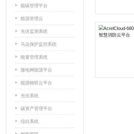
能碳管理平台
能源管理云
光伏监测系统
马达保护监控系统
能量管理系统
微电网能源平台
能源物联云平台
光伏系统
碳资产管理平台
综自系统