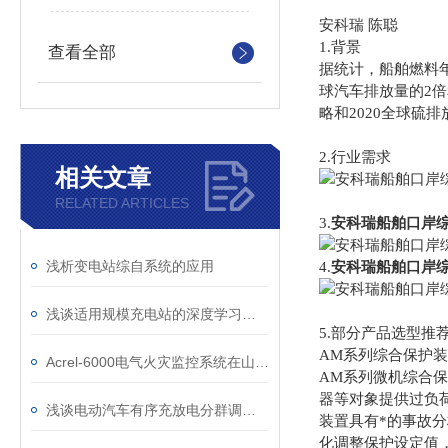
安科瑞 陈聪
1.背景
查看全部
据统计，船舶燃料
球汽车排放量的2
略和2020全球
2.行业需求
相关文章
RELATED ARTICLES
3.
安科瑞船舶口岸
浅析变电站综自系统的应用
4.
安科瑞船舶口岸
浅谈适用规模充电站的深度学习有序充电策略
5.部分产品选型推
AM系列综合保护
Acrel-6000电气火灾监控系统在山东师范大学学生食堂项目中的应用
AM系列微机综合
器等对象提供过负
浅谈电动汽车有序充放电分群调度策略
装置具有*的事故
化调整保护设定值