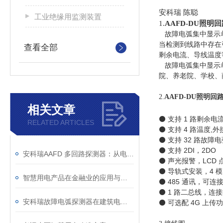
安科瑞 陈聪
工业绝缘用监测装置
1.
AAFD-DU照明
故障电弧集中显示单
当检测到线路中存在
查看全部
剩余电流、导线温度
故障电弧集中显示
院、养老院、学校、
2.
AAFD-DU照明
相关文章
⚫
支持
1
路剩余电
RELATED ARTICLES
⚫
支持
4
路温度
,
外
⚫
支持
32
路故障电
⚫
支持
2DI
，
2DO
安科瑞AAFD 多回路探测器：从电弧识别到预警，安全一步到位
⚫
声光报警，
LCD
⚫
导轨式安装，
4
模
智慧用电产品在金融业的应用与分析
⚫
485
通讯，可连
⚫
1
路二总线，连接
安科瑞故障电弧探测器在建筑电气的设计与应用
⚫
可选配
4G
上传功