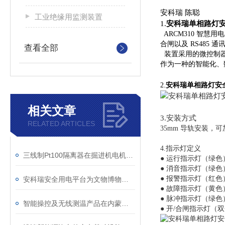
安科瑞 陈聪
工业绝缘用监测装置
1.
安科瑞单相路灯
ARCM310 智慧
合闸以及 RS485 
查看全部
装置采用的微控制器
作为一种的智能化、
2.
安科瑞单相路灯安
相关文章
3.安装方式
RELATED ARTICLES
35mm 导轨安装，
4.指示灯定义
三线制Pt100隔离器在掘进机电机保护系统中的应用
● 运行指示灯（绿
● 消音指示灯（绿
● 报警指示灯（红
安科瑞安全用电平台为文物博物馆用电保驾护航
● 故障指示灯（黄
● 脉冲指示灯（绿
智能操控及无线测温产品在内蒙古鑫元10万吨颗粒硅项目中的应用
● 开/合闸指示灯