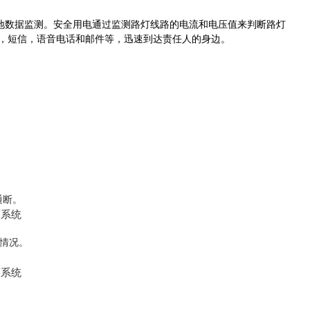
地数据监测。安全用电通过监测路灯线路的电流和电压值来判断路灯
送，短信，语音电话和邮件等，迅速到达责任人的身边。
通断。
作情况。