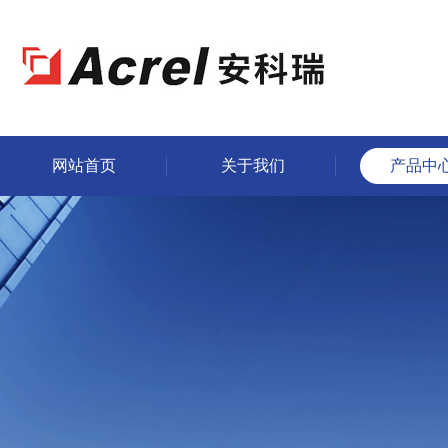
网站首页
关于我们
产品中