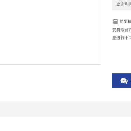
更新时间：
简要
安科瑞路
态进行不