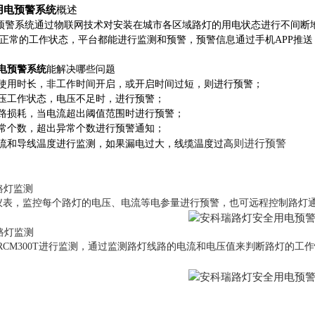
用电预警系统
概述
预警系统通过物联网技术对安装在城市各区域路灯的用电状态进行不间断
正常的工作状态，平台都能进行监测和预警，预警信息通过手机APP推
电预警系统
能解决哪些问题
，使用时长，非工作时间开启，或开启时间过短，则进行预警；
电压工作状态，电压不足时，进行预警；
线路损耗，当电流超出阈值范围时进行预警；
异常个数，超出异常个数进行预警通知；
则进行预警
电流和导线温度进行监测，如果漏电过大，线缆温度过高
单路灯监测
10仪表，监控每个路灯的电压、电流等电参量进行预警，也可远程控制路灯
Z多路灯监测
RCM300T进行监测，通过监测路灯线路的电流和电压值来判断路灯的工