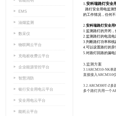
智能照明
1.
安科瑞路灯安全
路灯安全用电监测
EMS
的工作情况，任何不
油烟监测
2.
安科瑞路灯安全用
1.监测路灯的开闭
数采仪
2.监测路灯的电流
3.判断路灯功率和
物联网云平台
4.可以设置路灯的
5.对路灯回路的漏
充电桩收费云平台
3.监测方案
企业能源管控平台
3.1ARCM310-NK
直接接入ARCM3
智慧消防
3.2.ARCM300T-
银行安全用电云平台
多个路灯共用一个A
安全用电云平台
能耗云平台