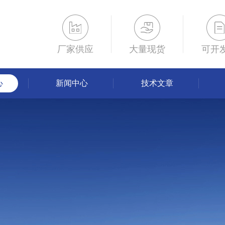
厂家供应
大量现货
可开
心
新闻中心
技术文章