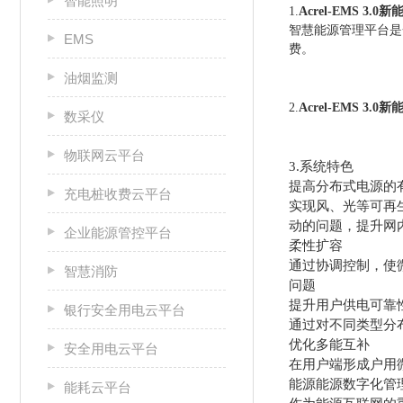
智能照明
1.
Acrel-EMS 3
智慧能源管理平台是
EMS
费。
油烟监测
2.
Acrel-EMS 3
数采仪
物联网云平台
3.系统特色
提高分布式电源的
充电桩收费云平台
实现风、光等可再
动的问题，提升网
企业能源管控平台
柔性扩容
通过协调控制，使
智慧消防
问题
提升用户供电可靠
银行安全用电云平台
通过对不同类型分
优化多能互补
安全用电云平台
在用户端形成户用
能源能源数字化管
能耗云平台