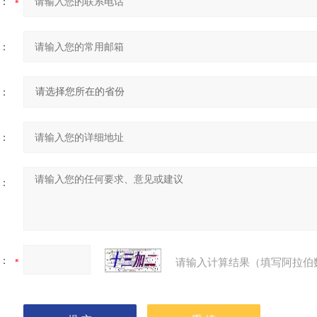
：
：
：
：
：
：
请输入计算结果（填写阿拉伯