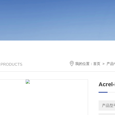
我的位置：
首页
>
产品
/ PRODUCTS
Acre
产品型