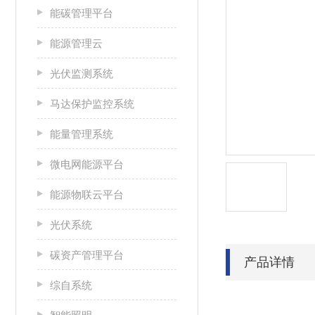
能碳管理平台
能源管理云
光伏监测系统
马达保护监控系统
能量管理系统
微电网能源平台
能源物联云平台
光伏系统
碳资产管理平台
产品详情
综自系统