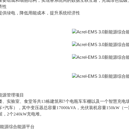
重要组成和细胞结构，实现各系统间的数据互联互通，完成绿色低碳
济性
提供绿电，降低用能成本，提升系统经济性
能源管理项目
楼、实验室、食堂等共13栋建筑和7个电瓶车车棚以及一个智慧充电
汽车），其中变压器总容量17000kVA，光伏装机容量150kW（一期
桩，2个240kW充电堆。