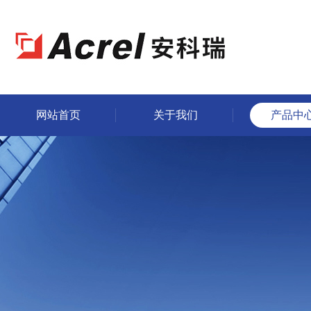
网站首页
关于我们
产品中