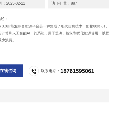
2025-02-21
访 问 量：887
描述：
-EMS 3.0新能源综合能源平台是一种集成了现代信息技术（如物联网IoT、
云计算和人工智能AI）的系统，用于监测、控制和优化能源使用，以提
减少浪费。
18761595061
在线咨询
联系电话：