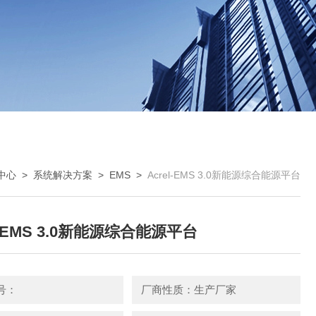
中心
>
系统解决方案
>
EMS
>
Acrel-EMS 3.0新能源综合能源平台
l-EMS 3.0新能源综合能源平台
号：
厂商性质：生产厂家