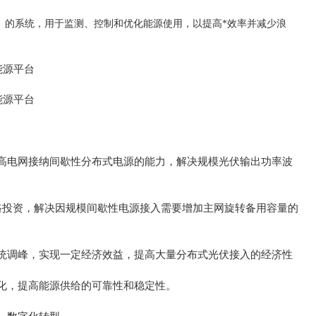
I）的系统，用于监测、控制和优化能源使用，以提高*效率并减少浪
高电网接纳间歇性分布式电源的能力，解决规模光伏输出功率波
路投资，解决因规模间歇性电源接入需要增加主网旋转备用容量的
统调峰，实现一定经济效益，提高大量分布式光伏接入的经济性
化，提高能源供给的可靠性和稳定性。