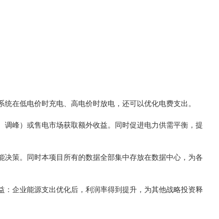
系统在低电价时充电、高电价时放电，还可以优化电费支出。
、调峰）或售电市场获取额外收益。同时促进电力供需平衡，提
能决策。同时本项目所有的数据全部集中存放在数据中心，为各
益：企业能源支出优化后，利润率得到提升，为其他战略投资释