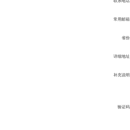
联系电话
常用邮箱
省份
详细地址
补充说明
验证码