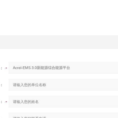
：
：
：