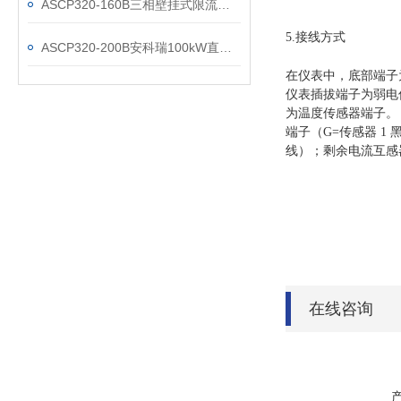
ASCP320-160B三相壁挂式限流式保护器
5.接线方式
ASCP320-200B安科瑞100kW直流桩配套限流式保护器
在仪表中，底部端子
仪表插拔端子为弱电信
为温度传感器端子。（
端子（G=传感器 1 
线）；剩余电流互感
在线咨询