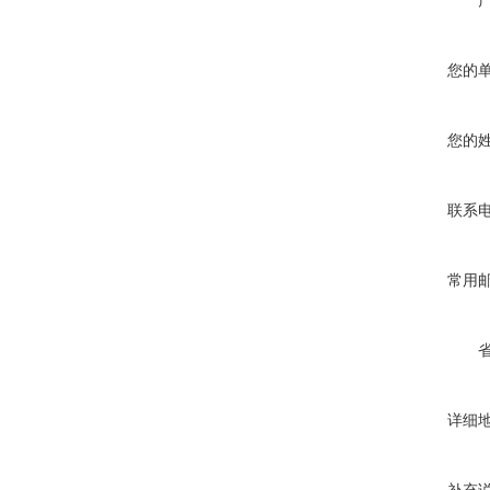
您的
您的
联系
常用
详细