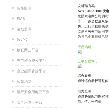
安科瑞 陈聪
智能照明
AcrelCloud-10
按照家电网公司的统
EMS
等），虽然数量众多
失、运行大数据缺少
油烟监测
监测所有变电所用电
为售电企业提供电能
数采仪
应用场所：
物联网云平台
充电桩收费云平台
云平台结构：
企业能源管控平台
综合看板
通过综合看板可整体
智慧消防
电力监测
银行安全用电云平台
通过矢量配电图实时
值、值、平均值；
安全用电云平台