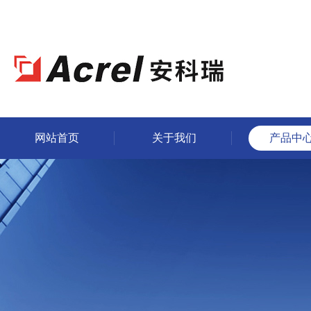
网站首页
关于我们
产品中