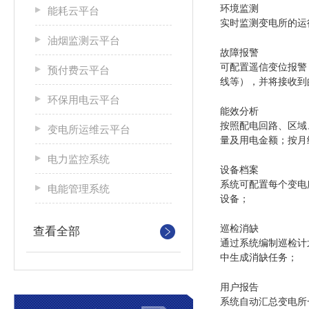
环境监测
能耗云平台
实时监测变电所的运
油烟监测云平台
故障报警
可配置遥信变位报警
预付费云平台
线等），并将接收到
环保用电云平台
能效分析
按照配电回路、区域
变电所运维云平台
量及用电金额；按月
电力监控系统
设备档案
系统可配置每个变电
电能管理系统
设备；
巡检消缺
查看全部
通过系统编制巡检计
中生成消缺任务；
用户报告
系统自动汇总变电所