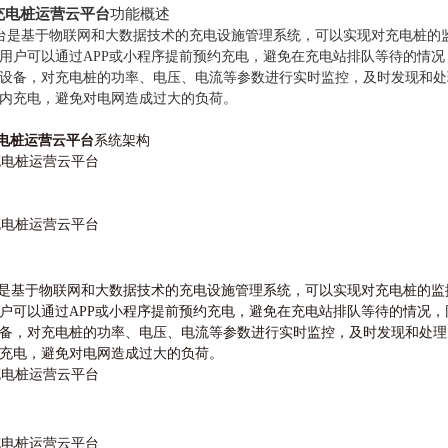
充电桩运营云平台
功能概述
台是基于物联网和大数据技术的充电设施管理系统，可以实现对充电桩的
用户可以通过APP或小程序提前预约充电，避免在充电站排队等待的情
设备，对充电桩的功率、电压、电流等参数进行实时监控，及时发现和处
内充电，避免对电网造成过大的负荷。
电桩运营云平台
系统架构
是基于物联网和大数据技术的充电设施管理系统，可以实现对充电桩的监
户可以通过APP或小程序提前预约充电，避免在充电站排队等待的情况
备，对充电桩的功率、电压、电流等参数进行实时监控，及时发现和处理
充电，避免对电网造成过大的负荷。