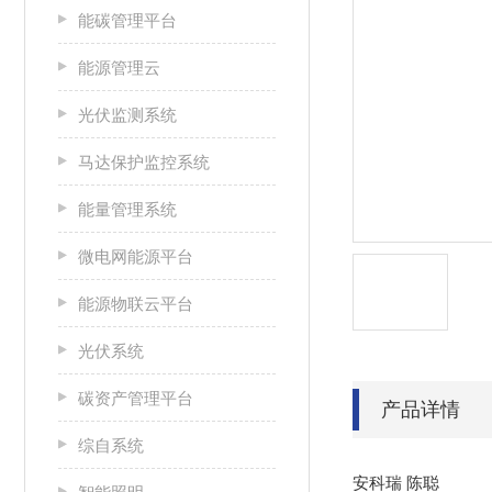
能碳管理平台
能源管理云
光伏监测系统
马达保护监控系统
能量管理系统
微电网能源平台
能源物联云平台
光伏系统
碳资产管理平台
产品详情
综自系统
安科瑞 陈聪