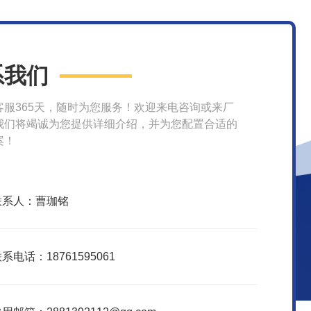
系我们
客服365天，随时为您服务！欢迎来电咨询或来厂
我们将竭诚为您提供详细介绍，并为您配置合适的
案！
联系人：曹珈铭
系电话：18761595061