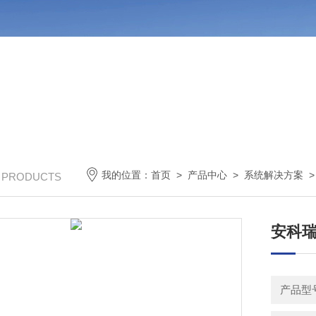
我的位置：
首页
>
产品中心
>
系统解决方案
/ PRODUCTS
安科
产品型号：