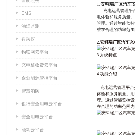
智能照明
1.
安科瑞厂区汽车
充电运营管理平
EMS
电体验和服务质量。
管理。通过智能监控
油烟监测
桩在合理的功率范围
数采仪
2.
安科瑞厂区汽车充
物联网云平台
3.系统特点
充电桩收费云平台
4.功能介绍
企业能源管控平台
充电运营管理平台
智慧消防
体验和服务质量。用
理。通过智能监控设
银行安全用电云平台
在合理的功率范围内
安全用电云平台
能耗云平台