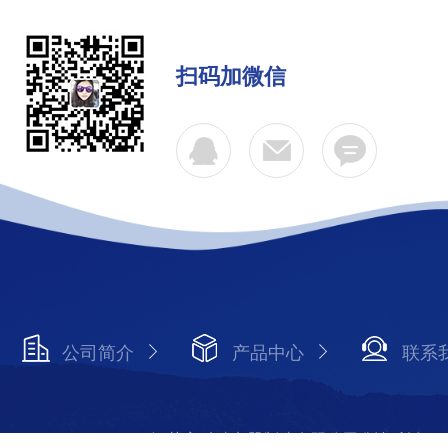
扫码加微信
公司简介
产品中心
联系
Copyright © 2026 江苏安科瑞电器制造有限公司 版权所有