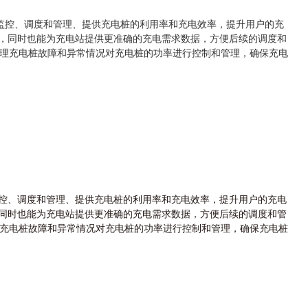
监控、调度和管理、提供充电桩的利用率和充电效率，提升用户的充
况，同时也能为充电站提供更准确的充电需求数据，方便后续的调度和
理充电桩故障和异常情况对充电桩的功率进行控制和管理，确保充电
控、调度和管理、提供充电桩的利用率和充电效率，提升用户的充电
，同时也能为充电站提供更准确的充电需求数据，方便后续的调度和管
充电桩故障和异常情况对充电桩的功率进行控制和管理，确保充电桩