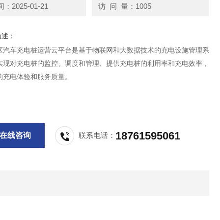
2025-01-21
访 问 量：1005
描述：
区汽车充电桩运营云平台是基于物联网和大数据技术的充电设施管理系
实现对充电桩的监控、调度和管理、提供充电桩的利用率和充电效率，
的充电体验和服务质量。
18761595061
在线咨询
联系电话：