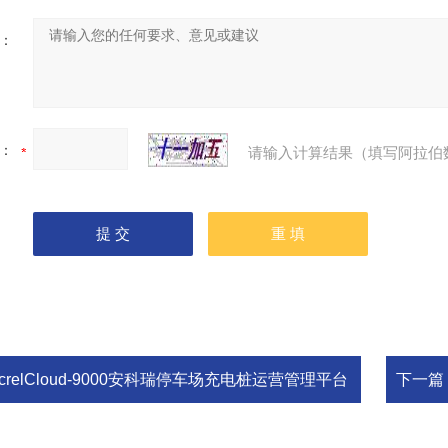
：
：
请输入计算结果（填写阿拉伯
crelCloud-9000安科瑞停车场充电桩运营管理平台
下一篇