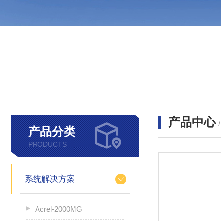
产品中心
产品分类
PRODUCTS
系统解决方案
Acrel-2000MG