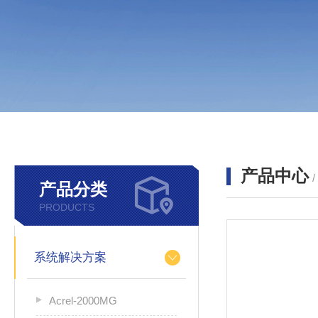
产品中心
产品分类
PRODUCTS
系统解决方案
Acrel-2000MG