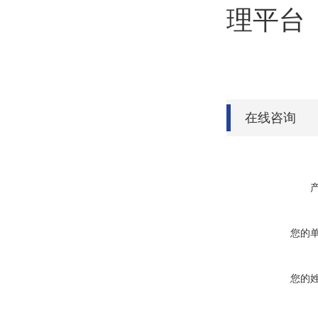
在线咨询
您的
您的