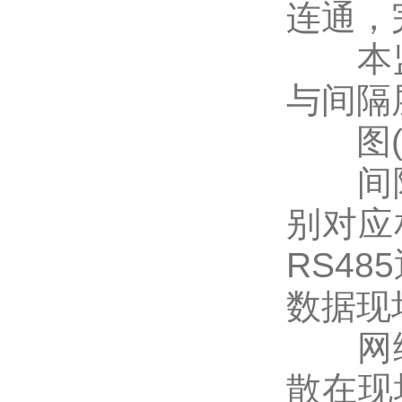
连通，
本监
与间隔层
图(1
间隔
别对应
RS4
数据现
网络
散在现