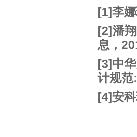
[1]
[2]
息，201
[3]
计规范:
[4]安