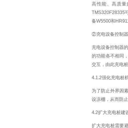
高性能、高质量
TMS320F28
备W5500和HR
②充电设备控制
充电设备控制器的
的功能各不相同，
交互，由此充电桩
4.1.2强化充电
为了防止外界因
设凉棚，从而防
4.2扩大充电桩建
扩大充电桩需要