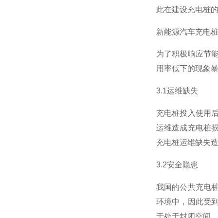
此在建设充电桩
新能源汽车充电
为了积极响应节
用率低下的现象
3.1运维缺失
充电桩投入使用
运维造成充电桩
充电桩运维缺失
3.2安全隐患
我国的公共充电
环境中，因此受
于处于封闭空间