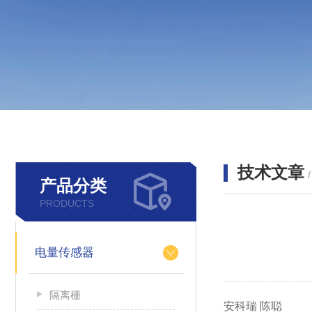
技术文章
产品分类
PRODUCTS
电量传感器
隔离栅
安科瑞 陈聪