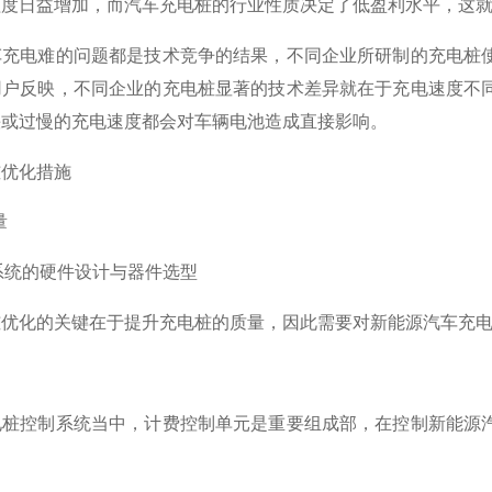
程度日益增加，而汽车充电桩的行业性质决定了低盈利水平，这
车充电难的问题都是技术竞争的结果，不同企业所研制的充电桩
用户反映，不同企业的充电桩显著的技术差异就在于充电速度不
快或过慢的充电速度都会对车辆电池造成直接影响。
桩优化措施
量
制系统的硬件设计与器件选型
桩优化的关键在于提升充电桩的质量，因此需要对新能源汽车充
：
电桩控制系统当中，计费控制单元是重要组成部，在控制新能源