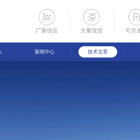
厂家供应
大量现货
可开
心
新闻中心
技术文章