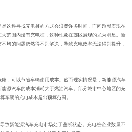
但是这种寻找充电桩的方式会浪费许多时间，而问题就表现在
在大范围内没有充电桩，这种现象在郊区展现的尤为明显。新
布不均的问题依然得不到解决，导致充电效率无法得到提升，
低廉，可以节省车辆使用成本。然而现实情况是，新能源汽车
新能源汽车的成本消耗大于燃油汽车。部分城市中心地区的充
计算车辆的充电成本超出预算范围。
导致新能源汽车充电市场处于垄断状态。充电桩企业数量不