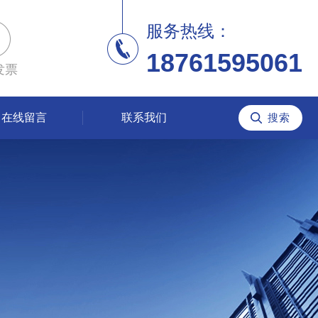
服务热线：
18761595061
发票
在线留言
联系我们