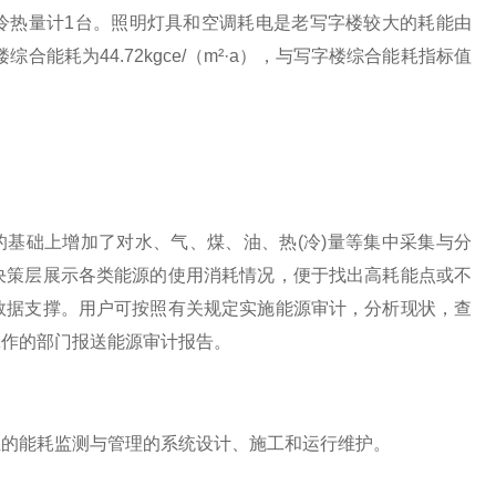
装冷热量计1台。照明灯具和空调耗电是老写字楼较大的耗能由
能耗为44.72kgce/（m²·a），与写字楼综合能耗指标值
系统的基础上增加了对水、气、煤、油、热(冷)量等集中采集与分
决策层展示各类能源的使用消耗情况，便于找出高耗能点或不
数据支撑。用户可按照有关规定实施能源审计，分析现状，查
工作的部门报送能源审计报告。
业的能耗监测与管理的系统设计、施工和运行维护。