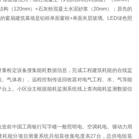
结构（120mm）+石灰粉混凝土水泥砂浆（20mm）；原先的
原来的窗扇建筑幕墙是铝框单面窗框+单面夹层玻璃。LED绿色照
计量检定设备搜集能耗数据信息，完成工程建筑耗能的在线监
表、气体表）、远程控制传送回收器对电气工程、水、气等能
平台上。小区业主根据能耗监测系统线上查询能耗监测数据信
改造前中国工商银行写字楼一般照明电、空调耗电、驱动力用
耗能分项目测量系统共组装收集电度表27台，总供电组装