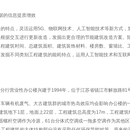
数据的信息提质增效
测的特点，灵活运用5G、物联网技术、人工智能技术等新方式，
员根据交互进行更新改造，发掘出更合理的节能建筑改造方案。
工程建筑时间、总建筑面积、建筑装饰材料、楼房数、窗墙比、
面发掘不同类别工程建筑的能耗特点，运用人工智能技术和互联
分行营业性办公楼兴建于1994年，位于江苏省镇江市解放路8
、车辆有机废气、大古建筑群的城市热岛效应均会影响办公楼的
m²,工程建筑地下1层，地面上22层，工程建筑总高度为17m，工
器螺杆空调作为冷源，61台分体式空调或一拖多空调作为其他
，工程建筑的主体结构部分没有采取任何环保节能对策。原来的平